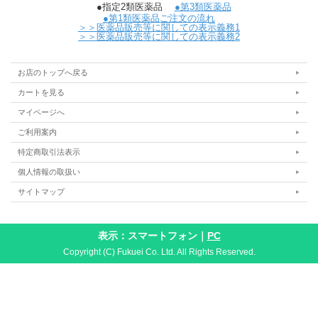
●指定2類医薬品
●第3類医薬品
●第1類医薬品ご注文の流れ
＞＞医薬品販売等に関しての表示義務1
＞＞医薬品販売等に関しての表示義務2
お店のトップへ戻る
カートを見る
マイページへ
ご利用案内
特定商取引法表示
個人情報の取扱い
サイトマップ
表示：スマートフォン｜
PC
Copyright (C) Fukuei Co. Ltd. All Rights Reserved.