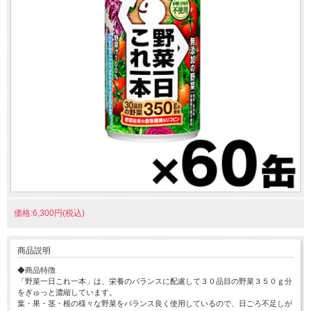
価格:6,300円(税込)
商品説明
◆商品特徴
「野菜一日これ一本」は、栄養のバランスに配慮して３０品目の野菜３５０ｇ分
をぎゅっと濃縮しています。
葉・果・茎・根の様々な野菜をバランス良く使用しているので、日ごろ不足しが