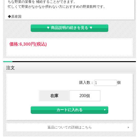
ちな野菜の栄養を 補給することができます。
忙しくて野菜がなかなか摂れない方におすすめの野菜飲料です。
◆原産国
日本
▼ 商品説明の続きを見る ▼
◆原材料
トマト、にんじん、メキャベツ(プチヴェール)、赤ピーマン、ケール、ほうれん
草、モロヘイヤ、ブロッコリー、 レタス、セロリ、
価格:
6,300円
(税込)
しょうが、紫キャベツ、赤じそ、よもぎ、チンゲンサイ、カリフラワー、クレソ
ン、パセリ、 かぼちゃ、アスパラガス、たまねぎ、
ビート、だいこん、小松菜、紫いも、あしたば、はくさい、なす、 グリーンピ
ース、ごぼう
注文
◆栄養成分(190g当たり)
1本/190g当たり エネルギー 65kcal、たんぱく質 2.1g、脂質 0g、糖質 12.9g、食
物繊維 2.4g、ナトリウム 84mg、 カルシウム 59mg、
購入数：
個
カリウム 810mg、鉄 0.7mg、マグネシウム 34mg、亜鉛 0.4mg、ビタミンE
2.0mg、 ビタミンK 16μg、葉酸 10-130μg、
在庫
200個
β-カロテン 3500-16000μg、ショ糖 0.7-5.3g、(リコピン 15mg)、
◆内容量
190g
◆お問い合わせ先
カゴメお客様相談センター
返品についての詳細はこちら
東京都中央区日本橋浜町3丁目21-1
TEL：0120-401-831