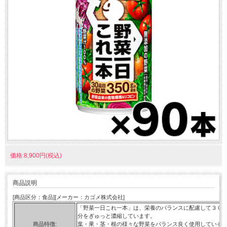
価格:8,900円(税込)
商品説明
[商品区分：食品][メーカー：カゴメ株式会社]
「野菜一日これ一本」は、栄養のバランスに配慮して３０
分をぎゅっと濃縮しています。
商品特徴:
葉・果・茎・根の様々な野菜をバランス良く使用している