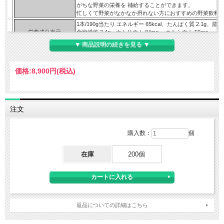
がちな野菜の栄養を 補給することができます。
忙しくて野菜がなかなか摂れない方におすすめの野菜飲料
1本/190g当たり エネルギー 65kcal、たんぱく質 2.1g、脂質 
栄養成分表示
食物繊維 2.4g、ナトリウム 84mg、 カルシウム 59mg、
(表示単位190ｇ当た
カリウム 810mg、鉄 0.7mg、マグネシウム 34mg、亜鉛 0
▼ 商品説明の続きを見る ▼
り)：
2.0mg、 ビタミンK 16μg、葉酸 10-130μg、
β-カロテン 3500-16000μg、ショ糖 0.7-5.3g、(リコピン 15
トマト、にんじん、メキャベツ(プチヴェール)、赤ピーマ
価格:
8,900円
(税込)
ん草、モロヘイヤ、ブロッコリー、 レタス、セロリ、しょ
原材料：
赤じそ、よもぎ、チンゲンサイ、カリフラワー、クレソン、
ゃ、アスパラガス、たまねぎ、ビート、だいこん、小松菜
ば、はくさい、なす、 グリーンピース、ごぼう
注文
内容量：
1本あたり190ｇ
原産国：
日本
カゴメお客様相談センター
購入数：
個
お問い合わせ先：
東京都中央区日本橋浜町3丁目21-1
TEL：0120-401-831
在庫
200個
カゴメ株式会社
販売元：
名古屋市中区錦3丁目14-15
広告文責:
株式会社 フクエイ 03-5311-6550
※パッケージが変更になることがございます。予めご了承ください。
返品についての詳細はこちら
区分 日本製・食品