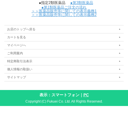
●指定2類医薬品
●第3類医薬品
●第1類医薬品ご注文の流れ
＞＞医薬品販売等に関しての表示義務1
＞＞医薬品販売等に関しての表示義務2
お店のトップへ戻る
カートを見る
マイページへ
ご利用案内
特定商取引法表示
個人情報の取扱い
サイトマップ
表示：スマートフォン｜
PC
Copyright (C) Fukuei Co. Ltd. All Rights Reserved.