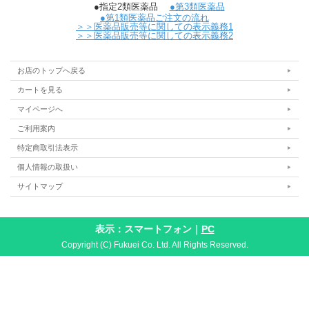
●指定2類医薬品
●第3類医薬品
●第1類医薬品ご注文の流れ
＞＞医薬品販売等に関しての表示義務1
＞＞医薬品販売等に関しての表示義務2
お店のトップへ戻る
カートを見る
マイページへ
ご利用案内
特定商取引法表示
個人情報の取扱い
サイトマップ
表示：スマートフォン｜
PC
Copyright (C) Fukuei Co. Ltd. All Rights Reserved.