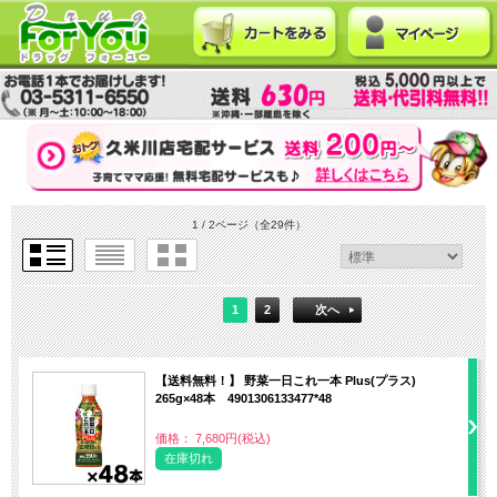
1 / 2ページ
（全29件）
1
2
次へ
【送料無料！】 野菜一日これ一本 Plus(プラス)
265g×48本 4901306133477*48
価格： 7,680円(税込)
在庫切れ