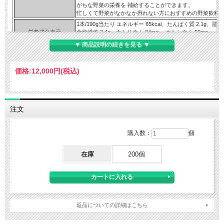
がちな野菜の栄養を 補給することができます。
忙しくて野菜がなかなか摂れない方におすすめの野菜飲料
1本/190g当たり エネルギー 65kcal、たんぱく質 2.1g、脂質 
栄養成分表示
食物繊維 2.4g、ナトリウム 84mg、 カルシウム 59mg、
(表示単位190ｇ当た
カリウム 810mg、鉄 0.7mg、マグネシウム 34mg、亜鉛 0
▼ 商品説明の続きを見る ▼
り)：
2.0mg、 ビタミンK 16μg、葉酸 10-130μg、
β-カロテン 3500-16000μg、ショ糖 0.7-5.3g、(リコピン 15
トマト、にんじん、メキャベツ(プチヴェール)、赤ピーマ
価格:
12,000円
(税込)
ん草、モロヘイヤ、ブロッコリー、 レタス、セロリ、しょ
原材料：
赤じそ、よもぎ、チンゲンサイ、カリフラワー、クレソン、
ゃ、アスパラガス、たまねぎ、ビート、だいこん、小松菜
ば、はくさい、なす、 グリーンピース、ごぼう
注文
内容量：
1本あたり190ｇ
原産国：
日本
カゴメお客様相談センター
購入数：
個
お問い合わせ先：
東京都中央区日本橋浜町3丁目21-1
TEL：0120-401-831
在庫
200個
カゴメ株式会社
販売元：
名古屋市中区錦3丁目14-15
広告文責:
株式会社 フクエイ 03-5311-6550
※パッケージが変更になることがございます。予めご了承ください。
返品についての詳細はこちら
区分 日本製・食品