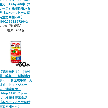
還元 190g×60本（2
ケース）機能性表示食
品【本ページ以外の同
時注文同梱不可】
4901306123720*2
5,780円(税込)
在庫 200個
【送料無料！】（※沖
縄・離島・一部地域は
除く ）食塩無添加 カ
ゴメ トマトジュー
ス 濃縮還元
190g×60本（2ケー
ス）機能性表示食品
【本ページ以外の同時
注文同梱不可】