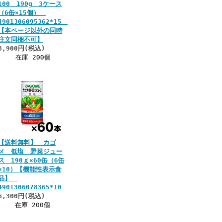
100 190g 3ケース
（6缶×15個）
4901306095362*15
【本ページ以外の同時
注文同梱不可】
8,900円(税込)
在庫 200個
【送料無料】 カゴ
メ 低塩 野菜ジュー
ス 190ｇ×60缶（6缶
×10）【機能性表示食
品】
4901306078365*10
6,300円(税込)
在庫 200個