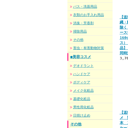
バス・洗面用品
衣類のお手入れ用品
【送
縄・
消臭・芳香剤
除く
掃除用品
ース
160
その他
ス）
品】
害虫・有害動物対策
同時
●美容コスメ
3,7
デオドラント
ハンドケア
ボディケア
メイク化粧品
基礎化粧品
男性用化粧品
【送
日焼け止め
メ 
本 1
その他
ケー