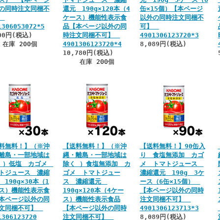
の同時注文同梱不
還元 190g×120本（4
缶×15個）【本ページ
】
ケース）機能性表示食
以外の同時注文同梱不
1306053072*5
品【本ページ以外の同
可】
00円(税込)
時注文同梱不可】
4901306123720*3
在庫 200個
4901306123720*4
8,089円(税込)
10,780円(税込)
在庫 200個
料無料！】（※沖
【送料無料！】（※沖
【送料無料！】90缶入
離島・一部地域は
縄・離島・一部地域は
り 食塩無添加 カゴ
 ）低塩 カゴメ
除く ）食塩無添加 カ
メ トマトジュース
トジュース 濃縮
ゴメ トマトジュー
濃縮還元 190g 3ケ
 190g×30本（1
ス 濃縮還元
ース（6缶×15個）
ス）機能性表示食
190g×120本（4ケー
【本ページ以外の同時
本ページ以外の同
ス）機能性表示食品
注文同梱不可】
文同梱不可】
【本ページ以外の同時
4901306123713*3
1306123720
注文同梱不可】
8,089円(税込)