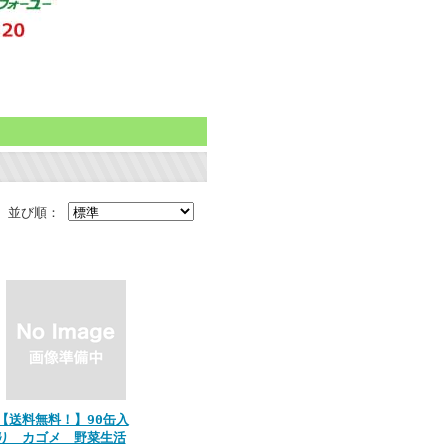
並び順：
【送料無料！】90缶入
り カゴメ 野菜生活