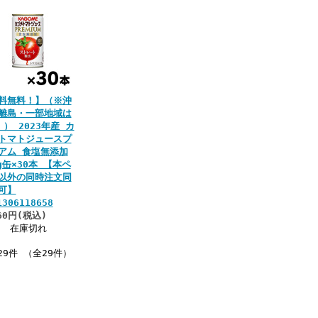
料無料！】（※沖
離島・一部地域は
 ） 2023年産 カ
トマトジュースプ
アム 食塩無添加
0g缶×30本 【本ペ
以外の同時注文同
可】
1306118658
60円(税込)
在庫切れ
29件 （全29件）