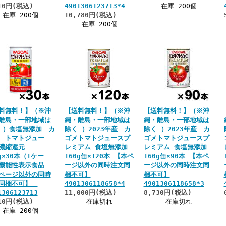
10円(税込)
4901306123713*4
在庫 200個
在庫 200個
10,780円(税込)
在庫 200個
料無料！】（※沖
【送料無料！】（※沖
【送料無料！】（※沖
離島・一部地域は
縄・離島・一部地域は
縄・離島・一部地域は
 ）食塩無添加 カ
除く ）2023年産 カ
除く ）2023年産 カ
 トマトジュー
ゴメトマトジュースプ
ゴメトマトジュースプ
 濃縮還元
レミアム 食塩無添加
レミアム 食塩無添加
g×30本（1ケー
160g缶×120本 【本ペ
160g缶×90本 【本ペ
機能性表示食品
ージ以外の同時注文同
ージ以外の同時注文同
ページ以外の同時
梱不可】
梱不可】
文同梱不可】
4901306118658*4
4901306118658*3
1306123713
11,000円(税込)
8,730円(税込)
10円(税込)
在庫切れ
在庫切れ
在庫 200個