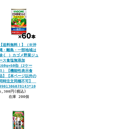
【送料無料！】（※沖
縄・離島・一部地域は
除く ）カゴメ野菜ジュ
ース食塩無添加
160g×60缶（2ケー
ス）【機能性表示食
品】【本ページ以外の
同時注文同梱不可】
4901306078143*10
6,300円(税込)
在庫 200個