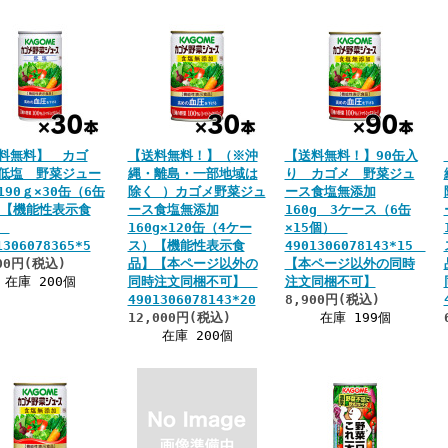
料無料】 カゴ
【送料無料！】（※沖
【送料無料！】90缶入
低塩 野菜ジュー
縄・離島・一部地域は
り カゴメ 野菜ジュ
190ｇ×30缶（6缶
除く ）カゴメ野菜ジュ
ース食塩無添加
）【機能性表示食
ース食塩無添加
160g 3ケース（6缶
】
160g×120缶（4ケー
×15個）
1306078365*5
ス）【機能性表示食
4901306078143*15
00円(税込)
品】【本ページ以外の
【本ページ以外の同時
在庫 200個
同時注文同梱不可】
注文同梱不可】
4901306078143*20
8,900円(税込)
12,000円(税込)
在庫 199個
在庫 200個