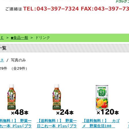
ＭＥ
>
●食品一般
> ドリンク
一覧
付き
/ 写真のみ
29件 （全29件）
料無料！】 野菜一
【送料無料！】 野菜一
【送料無料！】 カゴ
れ一本 Plus(プラ
日これ一本 Plus(プラ
メ 野菜生活100