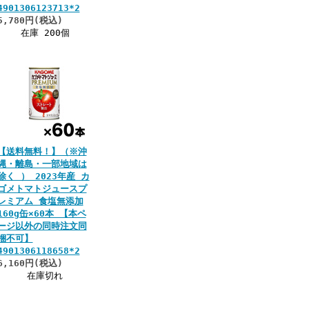
4901306123713*2
5,780円(税込)
在庫 200個
【送料無料！】（※沖
縄・離島・一部地域は
除く ） 2023年産 カ
ゴメトマトジュースプ
レミアム 食塩無添加
160g缶×60本 【本ペ
ージ以外の同時注文同
梱不可】
4901306118658*2
6,160円(税込)
在庫切れ