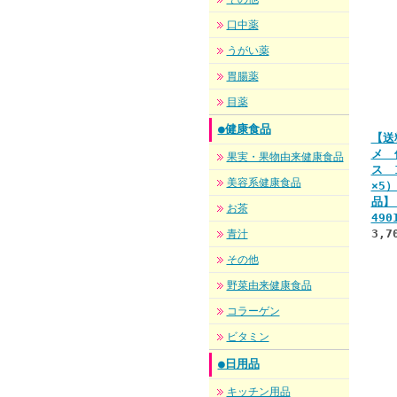
口中薬
うがい薬
胃腸薬
目薬
●健康食品
【送
メ 
果実・果物由来健康食品
ス 
美容系健康食品
×5
品
お茶
490
3,7
青汁
その他
野菜由来健康食品
コラーゲン
ビタミン
●日用品
キッチン用品