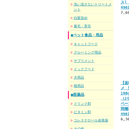
ス)
洗い流さないトリートメ
490
ント
7,6
白髪染め
養毛・育毛
●ペット食品・用品
キャットフード
グルーミング用品
サプリメント
ドックフード
犬用品
【送
猫用品
メ 
19
●医薬品
（2
ペー
ドリンク剤
同
ビタミン剤
490
6,3
コレステロール改善薬
その他