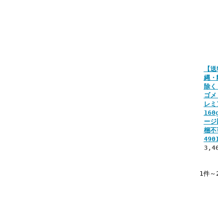
【送
縄・
除く
ゴメ
レミ
16
ージ
梱不
490
3,4
1件～