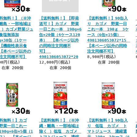
料無料！】（※沖
【送料無料！】【即発
【送料無料！】90缶入
離島・一部地域は
送可！】カゴメ 野菜
り カゴメ 野菜一日
 ）カゴメ野菜ジュ
一日これ一本 190g×6
これ一本 190ｇ 3ケ
食塩無添加
缶×20個（4ケース120
ース（6缶×15個）
g×30缶（1ケー
本） 【本ページ以外
4901306053072*15
【機能性表示食
の同時注文同梱不
【本ページ以外の同時
【本ページ以外の
可】
注文同梱不可】
注文同梱不可】
4901306053072*20
8,900円(税込)
00円(税込)
12,000円(税込)
在庫 200個
在庫 200個
在庫 200個
料無料！】カゴ
【送料無料！】（※沖
【送料無料！】90缶入
野菜一日これ一
縄・離島・一部地域は
り 低塩 カゴメ ト
90g×6缶×5個（1
除く ）低塩 カゴメ
マトジュース 濃縮還
ス） 【本ページ
トマトジュース 濃縮
元 190g 3ケース（6