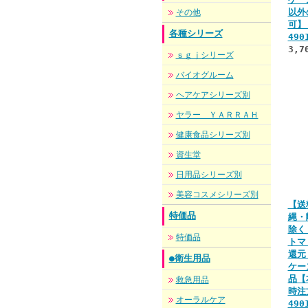
以外
その他
可
各種シリーズ
490
3,7
ｓｇｊシリーズ
バイオグルーム
ヘアケアシリーズ別
ヤラー ＹＡＲＲＡＨ
健康食品シリーズ別
資生堂
日用品シリーズ別
美容コスメシリーズ別
【送
特価品
縄・
除く
特価品
トマ
還元
●衛生用品
ケー
品【
救急用品
時注
オーラルケア
490