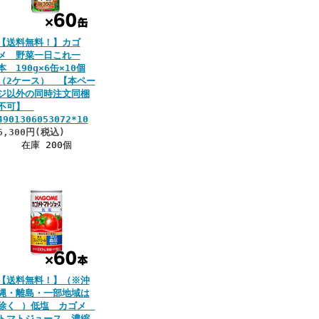
【送料無料！】カゴ
メ 野菜一日これ一
本 190g×6缶×10個
（2ケース） 【本ペー
ジ以外の同時注文同梱
不可】
4901306053072*10
6,300円(税込)
在庫 200個
【送料無料！】（※沖
縄・離島・一部地域は
除く ）低塩 カゴメ
トマトジュース 濃縮