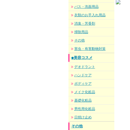
バス・洗面用品
衣類のお手入れ用品
消臭・芳香剤
掃除用品
その他
害虫・有害動物対策
●美容コスメ
デオドラント
ハンドケア
ボディケア
メイク化粧品
基礎化粧品
男性用化粧品
日焼け止め
その他