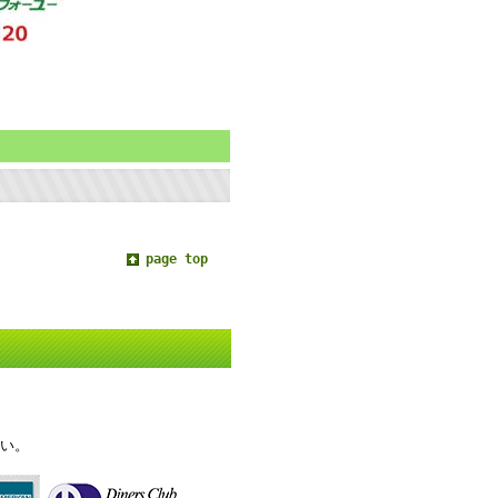
page top
い。