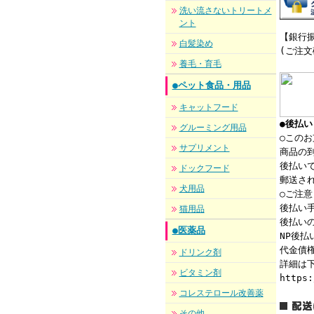
洗い流さないトリートメ
ント
【銀行振
白髪染め
(ご注
養毛・育毛
●ペット食品・用品
キャットフード
●後払
グルーミング用品
○この
サプリメント
商品の到
後払い
ドックフード
郵送さ
犬用品
○ご注意
後払い手
猫用品
後払い
●医薬品
NP後
代金債権
ドリンク剤
詳細は下
ビタミン剤
https:
コレステロール改善薬
その他