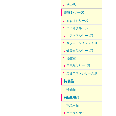
その他
各種シリーズ
ｓｇｊシリーズ
バイオグルーム
ヘアケアシリーズ別
ヤラー ＹＡＲＲＡＨ
健康食品シリーズ別
資生堂
日用品シリーズ別
美容コスメシリーズ別
特価品
特価品
●衛生用品
救急用品
オーラルケア