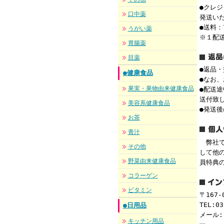
●クレ
口中薬
発送い
●送料：
うがい薬
※１配
胃腸薬
目薬
●返品
●健康食品
●なお
果実・果物由来健康食品
●配送
送付致
美容系健康食品
●発送
お茶
青汁
弊社で
その他
して他
野菜由来健康食品
員特典
コラーゲン
ビタミン
〒167
TEL:03
●日用品
メール
キッチン用品