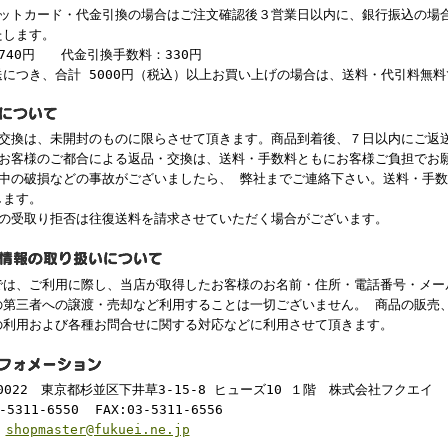
ジットカード・代金引換の場合はご注文確認後３営業日以内に、銀行振込の場
たします。
740円 代金引換手数料：330円
送につき、合計 5000円（税込）以上お買い上げの場合は、送料・代引料無
・交換は、未開封のものに限らさせて頂きます。商品到着後、７日以内にご返
、お客様のご都合による返品・交換は、送料・手数料ともにお客様ご負担でお
途中の破損などの事故がございましたら、 弊社までご連絡下さい。送料・手
します。
後の受取り拒否は往復送料を請求させていただく場合がございます。
は、ご利用に際し、当店が取得したお客様のお名前・住所・電話番号・メー
の第三者への譲渡・売却など利用することは一切ございません。 商品の販売
の利用および各種お問合せに関する対応などに利用させて頂きます。
-0022 東京都杉並区下井草3-15-8 ヒューズ10 １階 株式会社フクエ
-5311-6550 FAX:03-5311-6556
:
shopmaster@fukuei.ne.jp