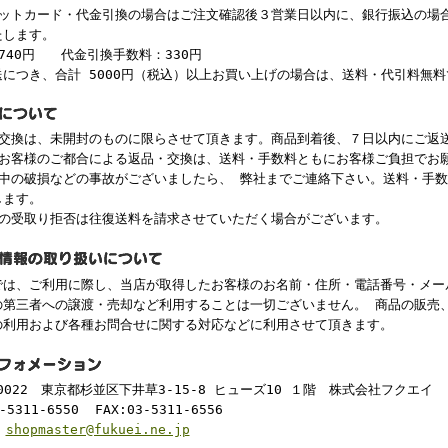
ジットカード・代金引換の場合はご注文確認後３営業日以内に、銀行振込の場
たします。
740円 代金引換手数料：330円
送につき、合計 5000円（税込）以上お買い上げの場合は、送料・代引料無
・交換は、未開封のものに限らさせて頂きます。商品到着後、７日以内にご返
、お客様のご都合による返品・交換は、送料・手数料ともにお客様ご負担でお
途中の破損などの事故がございましたら、 弊社までご連絡下さい。送料・手
します。
後の受取り拒否は往復送料を請求させていただく場合がございます。
は、ご利用に際し、当店が取得したお客様のお名前・住所・電話番号・メー
の第三者への譲渡・売却など利用することは一切ございません。 商品の販売
の利用および各種お問合せに関する対応などに利用させて頂きます。
-0022 東京都杉並区下井草3-15-8 ヒューズ10 １階 株式会社フクエ
-5311-6550 FAX:03-5311-6556
:
shopmaster@fukuei.ne.jp