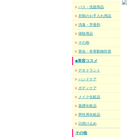
バス・洗面用品
衣類のお手入れ用品
消臭・芳香剤
掃除用品
その他
害虫・有害動物対策
●美容コスメ
デオドラント
ハンドケア
ボディケア
メイク化粧品
基礎化粧品
男性用化粧品
日焼け止め
その他