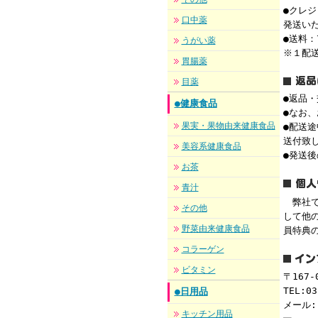
●クレ
口中薬
発送い
●送料：
うがい薬
※１配
胃腸薬
目薬
●返品
●健康食品
●なお
果実・果物由来健康食品
●配送
送付致
美容系健康食品
●発送
お茶
青汁
弊社で
その他
して他
野菜由来健康食品
員特典
コラーゲン
ビタミン
〒167
TEL:03
●日用品
メール
キッチン用品