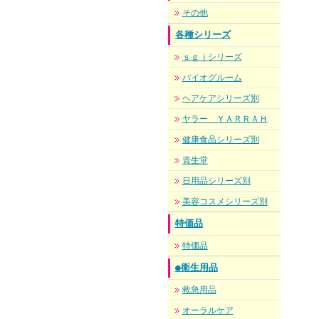
その他
各種シリーズ
ｓｇｊシリーズ
バイオグルーム
ヘアケアシリーズ別
ヤラー ＹＡＲＲＡＨ
健康食品シリーズ別
資生堂
日用品シリーズ別
美容コスメシリーズ別
特価品
特価品
●衛生用品
救急用品
オーラルケア