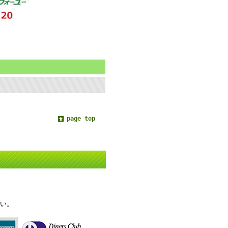
page top
い。