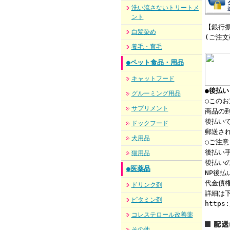
洗い流さないトリートメ
ント
【銀行振
白髪染め
(ご注
養毛・育毛
●ペット食品・用品
キャットフード
●後払
グルーミング用品
○この
サプリメント
商品の到
後払い
ドックフード
郵送さ
犬用品
○ご注意
後払い手
猫用品
後払い
●医薬品
NP後
代金債権
ドリンク剤
詳細は下
ビタミン剤
https:
コレステロール改善薬
その他