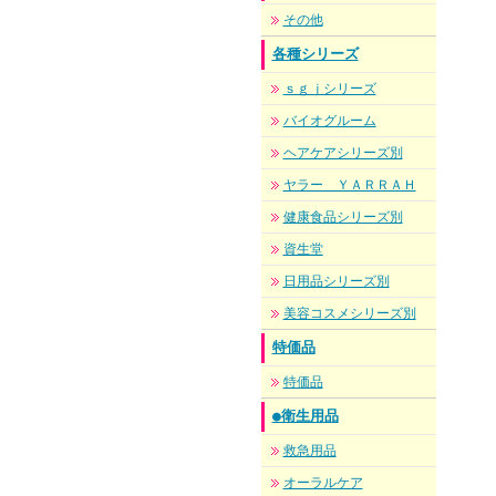
その他
各種シリーズ
ｓｇｊシリーズ
バイオグルーム
ヘアケアシリーズ別
ヤラー ＹＡＲＲＡＨ
健康食品シリーズ別
資生堂
日用品シリーズ別
美容コスメシリーズ別
特価品
特価品
●衛生用品
救急用品
オーラルケア