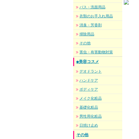
バス・洗面用品
衣類のお手入れ用品
消臭・芳香剤
掃除用品
その他
害虫・有害動物対策
●美容コスメ
デオドラント
ハンドケア
ボディケア
メイク化粧品
基礎化粧品
男性用化粧品
日焼け止め
その他