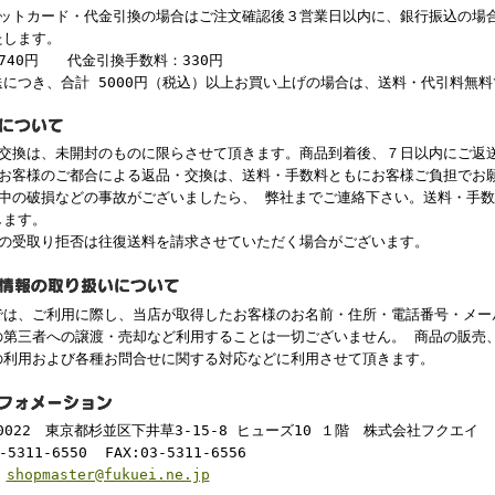
ジットカード・代金引換の場合はご注文確認後３営業日以内に、銀行振込の場
たします。
740円 代金引換手数料：330円
送につき、合計 5000円（税込）以上お買い上げの場合は、送料・代引料無
・交換は、未開封のものに限らさせて頂きます。商品到着後、７日以内にご返
、お客様のご都合による返品・交換は、送料・手数料ともにお客様ご負担でお
途中の破損などの事故がございましたら、 弊社までご連絡下さい。送料・手
します。
後の受取り拒否は往復送料を請求させていただく場合がございます。
は、ご利用に際し、当店が取得したお客様のお名前・住所・電話番号・メー
の第三者への譲渡・売却など利用することは一切ございません。 商品の販売
の利用および各種お問合せに関する対応などに利用させて頂きます。
-0022 東京都杉並区下井草3-15-8 ヒューズ10 １階 株式会社フクエ
-5311-6550 FAX:03-5311-6556
:
shopmaster@fukuei.ne.jp