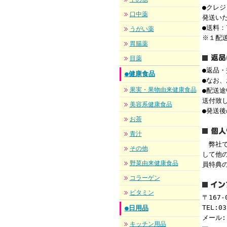
●クレ
口中薬
発送い
●送料：
うがい薬
※１配
胃腸薬
目薬
●返品
●健康食品
●なお
果実・果物由来健康食品
●配送
送付致
美容系健康食品
●発送
お茶
青汁
弊社で
その他
して他
野菜由来健康食品
員特典
コラーゲン
ビタミン
〒167
TEL:03
●日用品
メール
キッチン用品