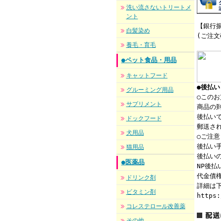
洗い流さないトリートメ
ント
【銀行振
白髪染め
(ご注
養毛・育毛
●ペット食品・用品
キャットフード
●後払
グルーミング用品
○この
サプリメント
商品の到
後払い
ドックフード
郵送さ
犬用品
○ご注意
後払い手
猫用品
後払い
●医薬品
NP後
代金債権
ドリンク剤
詳細は下
ビタミン剤
https:
コレステロール改善薬
その他