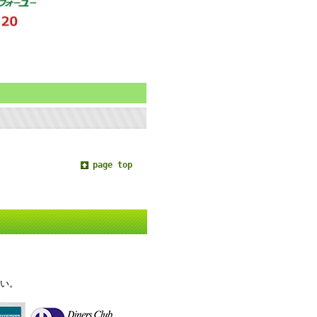
page top
い。