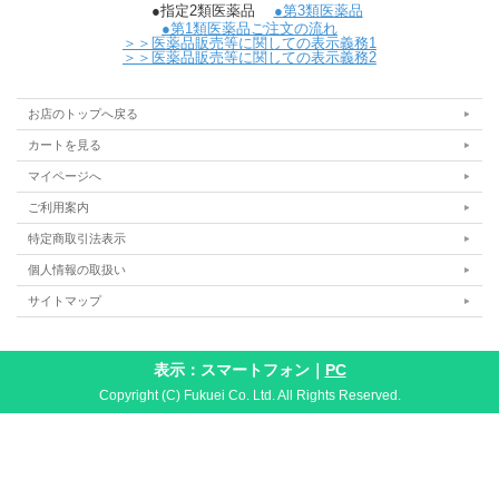
●指定2類医薬品
●第3類医薬品
●第1類医薬品ご注文の流れ
＞＞医薬品販売等に関しての表示義務1
＞＞医薬品販売等に関しての表示義務2
お店のトップへ戻る
カートを見る
マイページへ
ご利用案内
特定商取引法表示
個人情報の取扱い
サイトマップ
表示：スマートフォン｜
PC
Copyright (C) Fukuei Co. Ltd. All Rights Reserved.