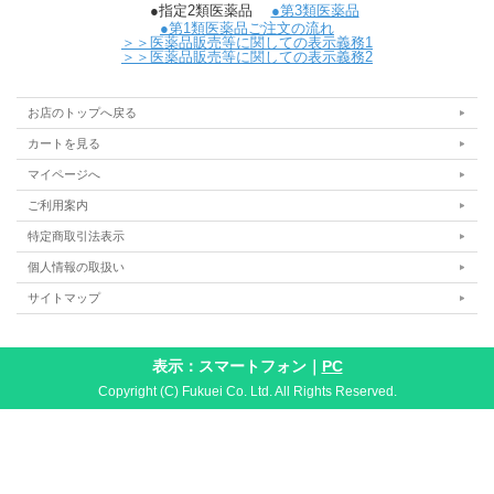
●指定2類医薬品
●第3類医薬品
●第1類医薬品ご注文の流れ
＞＞医薬品販売等に関しての表示義務1
＞＞医薬品販売等に関しての表示義務2
お店のトップへ戻る
カートを見る
マイページへ
ご利用案内
特定商取引法表示
個人情報の取扱い
サイトマップ
表示：スマートフォン｜
PC
Copyright (C) Fukuei Co. Ltd. All Rights Reserved.