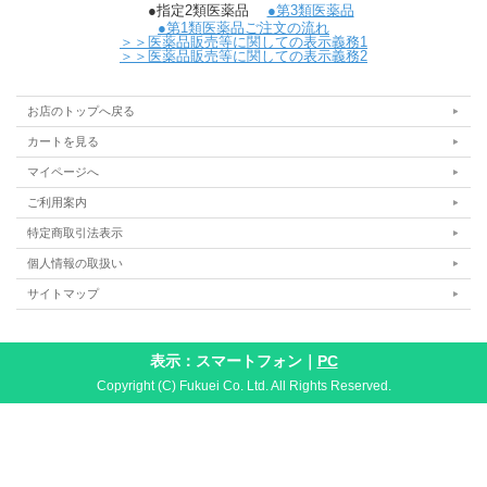
●指定2類医薬品
●第3類医薬品
●第1類医薬品ご注文の流れ
＞＞医薬品販売等に関しての表示義務1
＞＞医薬品販売等に関しての表示義務2
お店のトップへ戻る
カートを見る
マイページへ
ご利用案内
特定商取引法表示
個人情報の取扱い
サイトマップ
表示：スマートフォン｜
PC
Copyright (C) Fukuei Co. Ltd. All Rights Reserved.