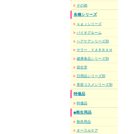
その他
各種シリーズ
ｓｇｊシリーズ
バイオグルーム
ヘアケアシリーズ別
ヤラー ＹＡＲＲＡＨ
健康食品シリーズ別
資生堂
日用品シリーズ別
美容コスメシリーズ別
特価品
特価品
●衛生用品
救急用品
オーラルケア