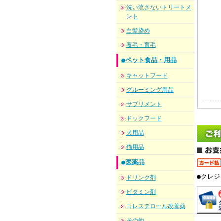
洗い流さないトリートメ
ント
白髪染め
養毛・育毛
●ペット食品・用品
キャットフード
グルーミング用品
サプリメント
ドックフード
犬用品
猫用品
●医薬品
●クレ
ドリンク剤
ビタミン剤
コレステロール改善薬
その他