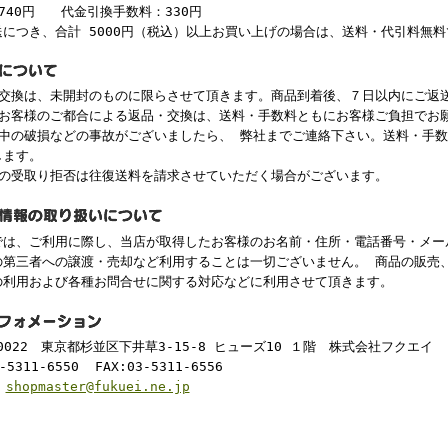
740円 代金引換手数料：330円
送につき、合計 5000円（税込）以上お買い上げの場合は、送料・代引料無
・交換は、未開封のものに限らさせて頂きます。商品到着後、７日以内にご返
、お客様のご都合による返品・交換は、送料・手数料ともにお客様ご負担でお
途中の破損などの事故がございましたら、 弊社までご連絡下さい。送料・手
します。
後の受取り拒否は往復送料を請求させていただく場合がございます。
は、ご利用に際し、当店が取得したお客様のお名前・住所・電話番号・メー
の第三者への譲渡・売却など利用することは一切ございません。 商品の販売
の利用および各種お問合せに関する対応などに利用させて頂きます。
-0022 東京都杉並区下井草3-15-8 ヒューズ10 １階 株式会社フクエ
-5311-6550 FAX:03-5311-6556
:
shopmaster@fukuei.ne.jp