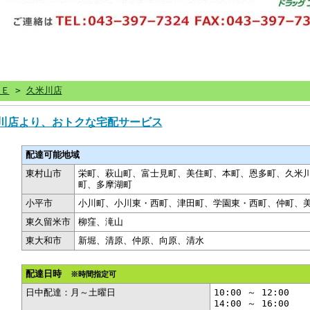
ＭＥ
>
久米川店
川店より、おトクな宅配サービス
配達可能地域
東村山市
栄町、萩山町、富士見町、美住町、本町、恩多町、久米
町、多摩湖町
小平市
小川町、小川東・西町、津田町、学園東・西町、仲町、
東久留米市
柳窪、滝山
東大和市
新堀、清原、仲原、向原、清水
配達日時
※時間指定可
日中配達：月～土曜日
10:00 ～ 12:00
14:00 ～ 16:00