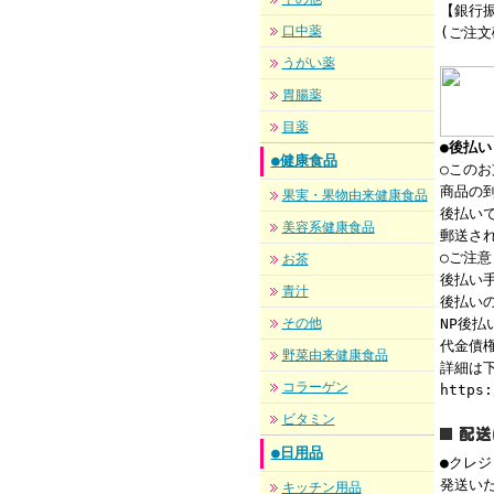
【銀行振
口中薬
(ご注
うがい薬
胃腸薬
目薬
●後払
●健康食品
○この
商品の到
果実・果物由来健康食品
後払い
美容系健康食品
郵送さ
○ご注意
お茶
後払い手
青汁
後払い
その他
NP後
代金債権
野菜由来健康食品
詳細は下
コラーゲン
https:
ビタミン
●日用品
●クレ
発送い
キッチン用品