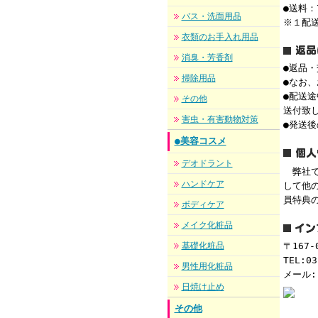
●送料：
バス・洗面用品
※１配
衣類のお手入れ用品
消臭・芳香剤
●返品
掃除用品
●なお
●配送
その他
送付致
害虫・有害動物対策
●発送
●美容コスメ
デオドラント
弊社で
ハンドケア
して他
員特典
ボディケア
メイク化粧品
基礎化粧品
〒167
TEL:03
男性用化粧品
メール
日焼け止め
その他