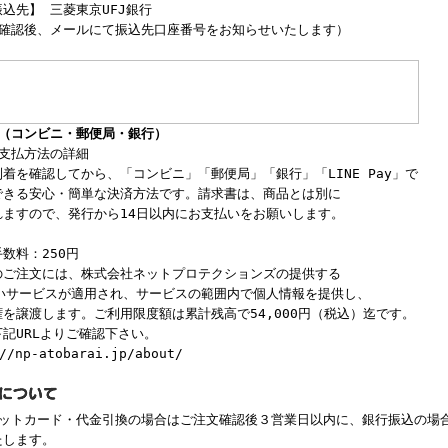
込先】 三菱東京UFJ銀行
文確認後、メールにて振込先口座番号をお知らせいたします）
い（コンビニ・郵便局・銀行）
お支払方法の詳細
着を確認してから、「コンビニ」「郵便局」「銀行」「LINE Pay」で
できる安心・簡単な決済方法です。請求書は、商品とは別に
れますので、発行から14日以内にお支払いをお願いします。
数料：250円
のご注文には、株式会社ネットプロテクションズの提供する
払いサービスが適用され、サービスの範囲内で個人情報を提供し、
を譲渡します。ご利用限度額は累計残高で54,000円（税込）迄です。
記URLよりご確認下さい。
//np-atobarai.jp/about/
ジットカード・代金引換の場合はご注文確認後３営業日以内に、銀行振込の場
たします。