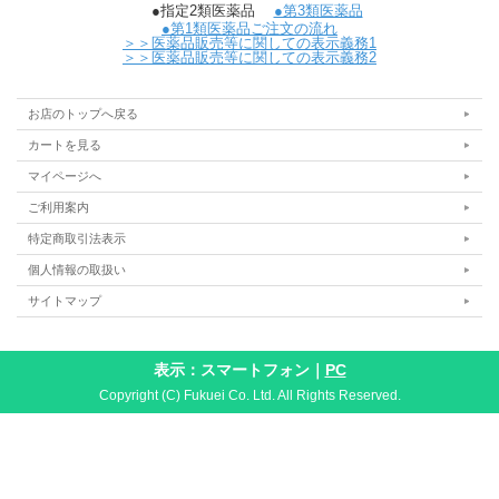
●指定2類医薬品
●第3類医薬品
●第1類医薬品ご注文の流れ
＞＞医薬品販売等に関しての表示義務1
＞＞医薬品販売等に関しての表示義務2
お店のトップへ戻る
カートを見る
マイページへ
ご利用案内
特定商取引法表示
個人情報の取扱い
サイトマップ
表示：スマートフォン｜
PC
Copyright (C) Fukuei Co. Ltd. All Rights Reserved.